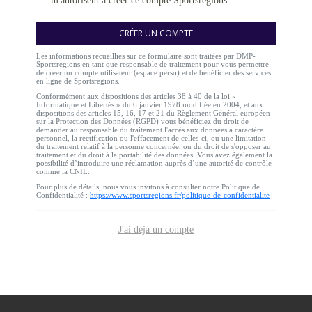
m'autorisent à créer ce compte Sportsregions
CRÉER UN COMPTE
Les informations recueillies sur ce formulaire sont traitées par DMP-
Sportsregions en tant que responsable de traitement pour vous permettre
de créer un compte utilisateur (espace perso) et de bénéficier des services
en ligne de Sportsregions.
Conformément aux dispositions des articles 38 à 40 de la loi «
Informatique et Libertés » du 6 janvier 1978 modifiée en 2004, et aux
dispositions des articles 15, 16, 17 et 21 du Règlement Général européen
sur la Protection des Données (RGPD) vous bénéficiez du droit de
demander au responsable du traitement l'accès aux données à caractère
personnel, la rectification ou l'effacement de celles-ci, ou une limitation
du traitement relatif à la personne concernée, ou du droit de s'opposer au
traitement et du droit à la portabilité des données. Vous avez également la
possibilité d’introduire une réclamation auprès d’une autorité de contrôle
comme la CNIL.
Pour plus de détails, nous vous invitons à consulter notre Politique de
Confidentialité :
https://www.sportsregions.fr/politique-de-confidentialite
J'ai déjà un compte