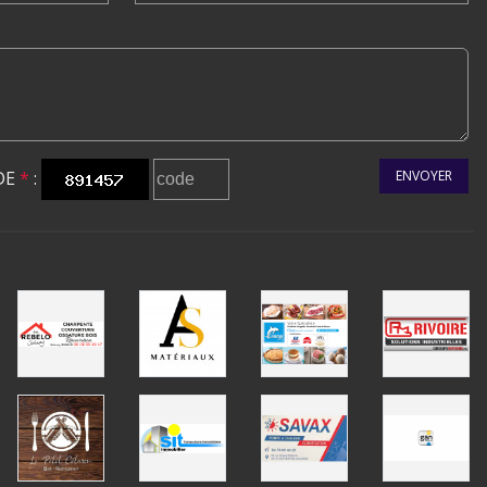
DE
*
:
ENVOYER