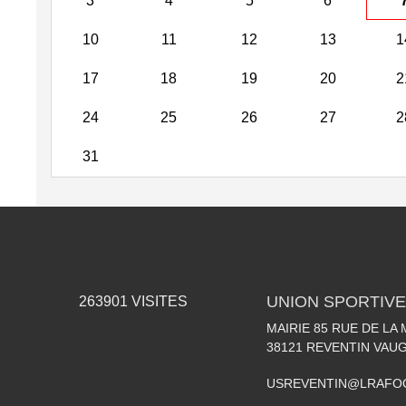
3
4
5
6
10
11
12
13
1
17
18
19
20
2
24
25
26
27
2
31
UNION SPORTIVE
263901
VISITES
MAIRIE 85 RUE DE LA 
38121
REVENTIN VAUG
USREVENTIN@LRAFO