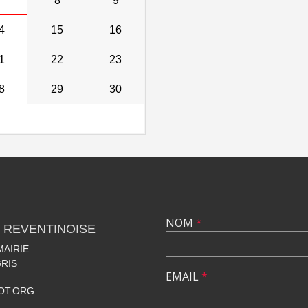
7
8
9
4
15
16
1
22
23
8
29
30
NOM
*
 REVENTINOISE
MAIRIE
RIS
EMAIL
*
OT.ORG