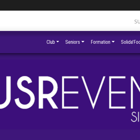
S
Club
Seniors
Formation
Solida'Foo