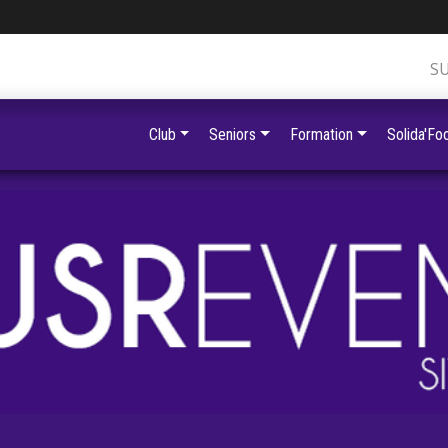
S
Club
Seniors
Formation
Solida'Foo