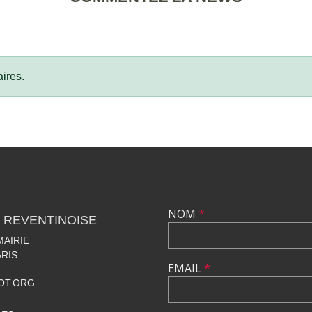
ires.
NOM
*
 REVENTINOISE
MAIRIE
RIS
EMAIL
*
OT.ORG