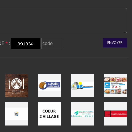
DE
*
:
ENVOYER