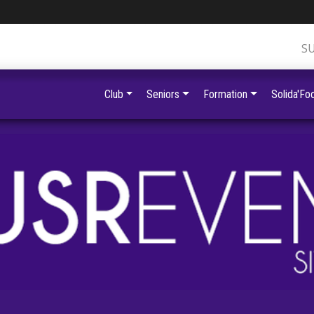
S
Club
Seniors
Formation
Solida'Foo