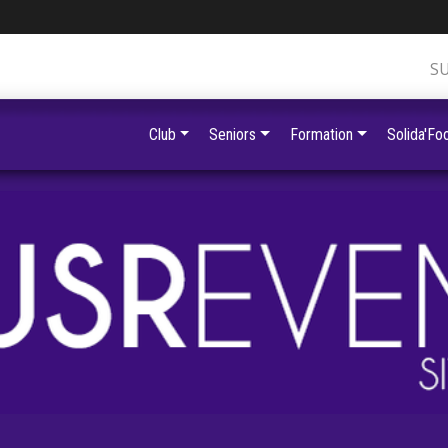
S
Club
Seniors
Formation
Solida'Foo