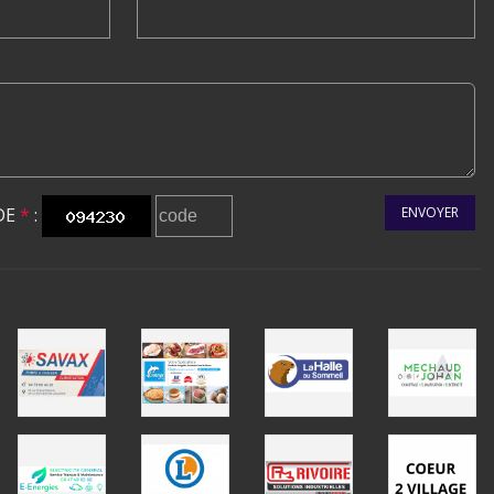
DE
*
:
ENVOYER