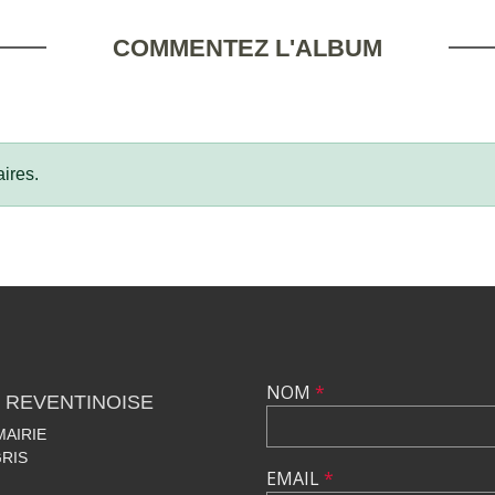
COMMENTEZ L'ALBUM
ires.
NOM
*
 REVENTINOISE
MAIRIE
RIS
EMAIL
*